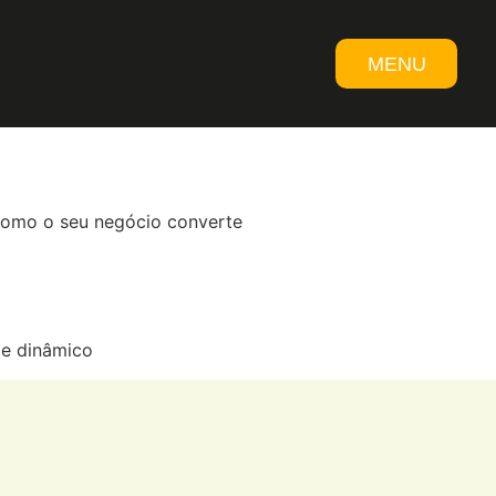
MENU
 ambiente certo para
FECHAR
e como o seu negócio converte
 e dinâmico