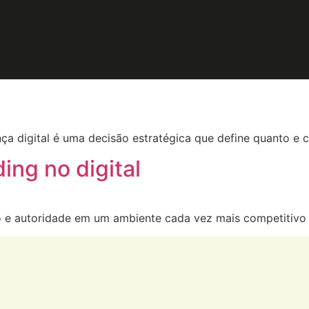
tal
Landing Page: como escolher o
nça digital é uma decisão estratégica que define quanto 
ing no digital
 e autoridade em um ambiente cada vez mais competitivo