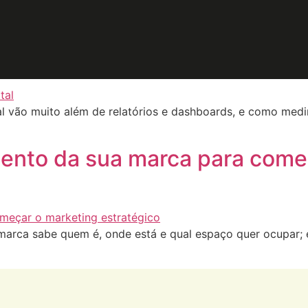
arca
icas no marketing digital
l vão muito além de relatórios e dashboards, e como medir
nto da sua marca para começ
marca sabe quem é, onde está e qual espaço quer ocupar; 